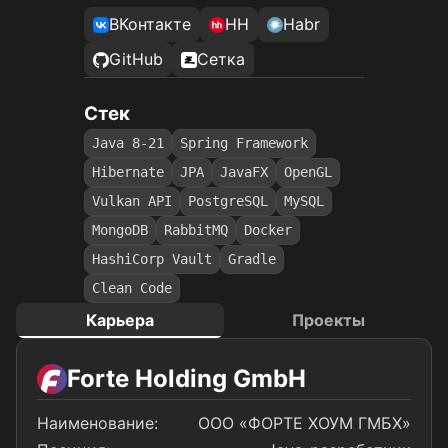
ВКонтакте
HH
Habr
GitHub
Сетка
Стек
Java 8-21
Spring Framework
Hibernate
JPA
JavaFX
OpenGL
Vulkan API
PostgreSQL
MySQL
MongoDB
RabbitMQ
Docker
HashiCorp Vault
Gradle
Clean Code
Карьера
Проекты
Forte Holding GmbH
Наименование:
ООО «ФОРТЕ ХОУМ ГМБХ»